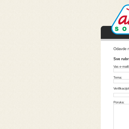
Odavde na
Sve rubr
Vas e-maill
Tema:
Verifikacijs
Poruka: