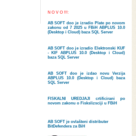
N O V O !!!:
AB SOFT doo je izradio Plate po novom
zakonu od 7 2025 u FBiH ABPLUS 10.0
(Desktop i Cloud) baza SQL Server
AB SOFT doo je izradio Elektronski KUF
- KIF ABPLUS 10.0 (Desktop i Cloud)
baza SQL Server
AB SOFT doo je izdao novu Verzija
ABPLUS 10.0 (Desktop i Cloud) baza
SQL Server
FISKALNI UREDJAJI crtificirani po
novom zakonu o Fiskslizsciji u FBiH
AB SOFT je ovlašteni distributer
BitDefendera za BiH