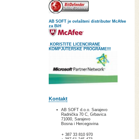
AB SOFT je ovlašteni distributer McAfee
za BiH
.
KORISTITE LICENCIRANE
KOMPJUTERSKE PROGRAME!!!
Kontakt
AB SOFT d.o.o. Sarajevo
Radnička 70 C, Grbavica
71000, Sarajevo
Bosna i Hercegovina
+ 387 33 810 970