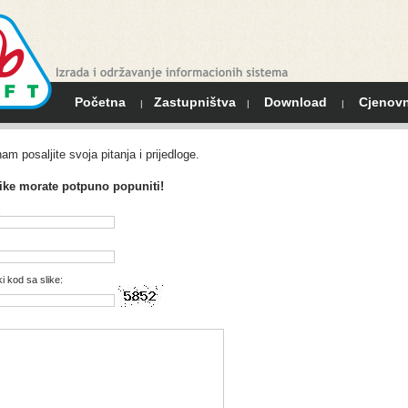
Početna
Zastupništva
Download
Cjenovn
|
|
|
m posaljite svoja pitanja i prijedloge.
ike morate potpuno popuniti!
:
ki kod sa slike: