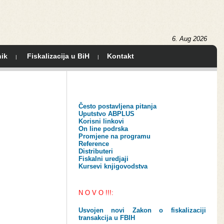
6. Aug 2026
ik
Fiskalizacija u BiH
Kontakt
|
|
Često postavljena pitanja
Uputstvo ABPLUS
Korisni linkovi
On line podrska
Promjene na programu
Reference
Distributeri
Fiskalni uredjaji
Kursevi knjigovodstva
N O V O !!!:
Usvojen novi Zakon o fiskalizaciji
transakcija u FBIH